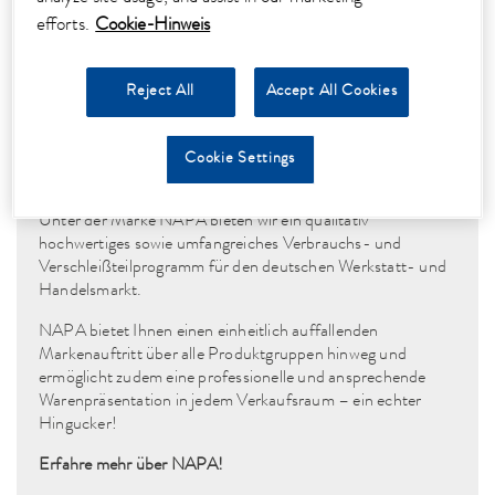
Video
efforts.
Cookie-Hinweis
Reject All
Accept All Cookies
NAPA – GENAU DAS RICHTIGE
Cookie Settings
FÜR IHRE WERKSTATT!
Unter der Marke NAPA bieten wir ein qualitativ
hochwertiges sowie umfangreiches Verbrauchs- und
Verschleißteilprogramm für den deutschen Werkstatt- und
Handelsmarkt.
NAPA bietet Ihnen einen einheitlich auffallenden
Markenauftritt über alle Produktgruppen hinweg und
ermöglicht zudem eine professionelle und ansprechende
Warenpräsentation in jedem Verkaufsraum – ein echter
Hingucker!
Erfahre mehr über NAPA!