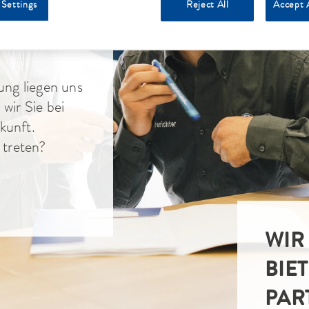
 Settings
Reject All
Accept 
.
ung liegen uns
wir Sie bei
kunft.
 treten?
WIR
BIE
PAR