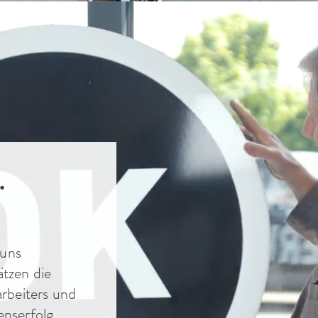
.
 uns
tzen die
rbeiters und
nserfolg.