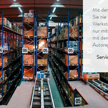
Mit der
Sie nie
Werkstä
nur mi
mit de
Autore
Servi